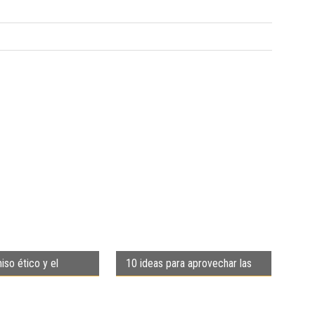
so ético y el
10 ideas para aprovechar las
 una convivencia
efemérides de mayo
 derechos»