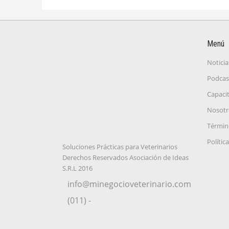
Menú
Noticia
Podcas
Capaci
Nosotr
Términ
Polític
Soluciones Prácticas para Veterinarios
Derechos Reservados Asociación de Ideas
S.R.L 2016
info@minegocioveterinario.com
(011) -