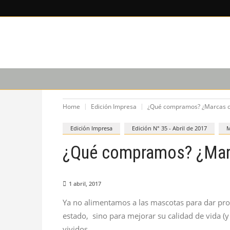
LEE SOBRE
CAPACITACIÓN
PODCAST
Home
Edición Impresa
¿Qué compramos? ¿Marcas o
Edición Impresa
Edición N° 35 - Abril de 2017
M
¿Qué compramos? ¿Mar
1 abril, 2017
Ya no alimentamos a las mascotas para dar pro
estado, sino para mejorar su calidad de vida (y
vividos.