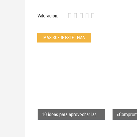
Valoración:
MÁS SOBRE ESTE TEMA
10 ideas para aprovechar las
«Compromi
efemérides de junio
desafío de
basada en