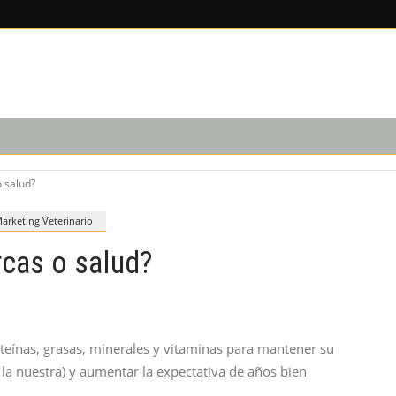
EDICIÓN IMPRESA
SUSCRIPCIÓN
NOSOTROS
 salud?
arketing Veterinario
cas o salud?
teínas, grasas, minerales y vitaminas para mantener su
 la nuestra) y aumentar la expectativa de años bien