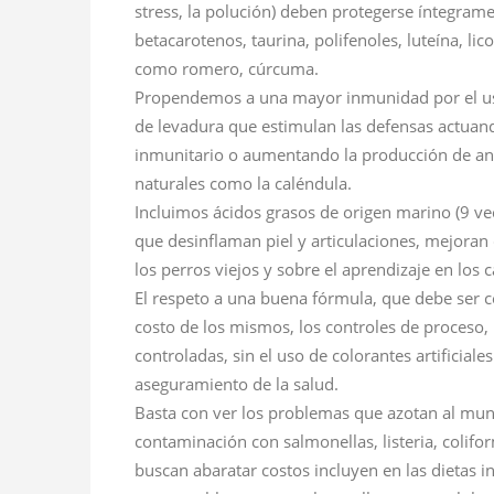
stress, la polución) deben protegerse íntegram
betacarotenos, taurina, polifenoles, luteína, lic
como romero, cúrcuma.
Propendemos a una mayor inmunidad por el uso 
de levadura que estimulan las defensas actuando
inmunitario o aumentando la producción de ant
naturales como la caléndula.
Incluimos ácidos grasos de origen marino (9 vec
que desinflaman piel y articulaciones, mejoran 
los perros viejos y sobre el aprendizaje en los 
El respeto a una buena fórmula, que debe ser c
costo de los mismos, los controles de proceso,
controladas, sin el uso de colorantes artificia
aseguramiento de la salud.
Basta con ver los problemas que azotan al mun
contaminación con salmonellas, listeria, colif
buscan abaratar costos incluyen en las dietas i