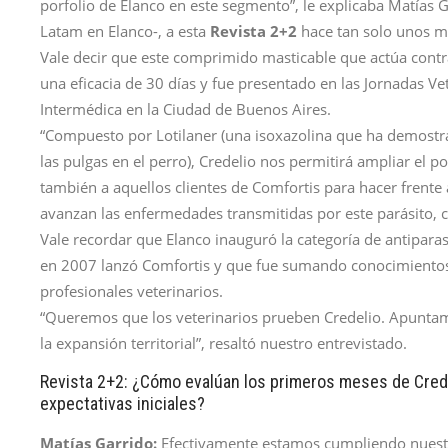
porfolio de Elanco en este segmento”, le explicaba Matía
Latam en Elanco-, a esta
Revista 2+2
hace tan solo unos m
Vale decir que este comprimido masticable que actúa contr
una eficacia de 30 días y fue presentado en las Jornadas Vet
Intermédica en la Ciudad de Buenos Aires.
“Compuesto por Lotilaner (una isoxazolina que ha demostrad
las pulgas en el perro), Credelio nos permitirá ampliar el p
también a aquellos clientes de Comfortis para hacer frent
avanzan las enfermedades transmitidas por este parásito, 
Vale recordar que Elanco inauguró la categoría de antipara
en 2007 lanzó Comfortis y que fue sumando conocimientos y
profesionales veterinarios.
“Queremos que los veterinarios prueben Credelio. Apuntam
la expansión territorial”, resaltó nuestro entrevistado.
Revista 2+2: ¿Cómo evalúan los primeros meses de Cred
expectativas iniciales?
Matías Garrido:
Efectivamente estamos cumpliendo nuestr