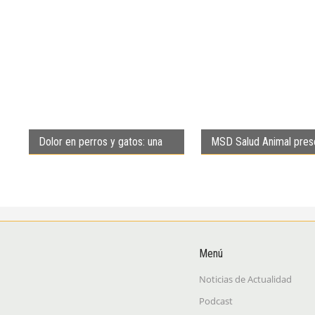
Dolor en perros y gatos: una
MSD Salud Animal pres
respuesta a medida del
Bravecto 365 en Argent
paciente
Menú
Noticias de Actualidad
Podcast