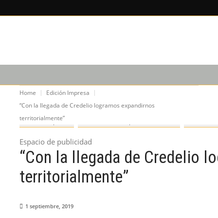
X
×
LEE SOBRE
EDICIÓN IM
CAPACITACIÓN
PODCAST
Home
Edición Impresa
“Con la llegada de Credelio logramos expandirnos
territorialmente”
Edición Impresa
Edición Nº 51 - Septiembre de 2019
Entrevista
Espacio de publicidad
“Con la llegada de Credelio 
territorialmente”
1 septiembre, 2019