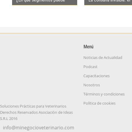
crecer el servicio veterinario
que el tutor sí percibe
felino?
Menú
Noticias de Actualidad
Podcast
Capacitaciones
Nosotros
Términos y condiciones
Política de cookies
Soluciones Prácticas para Veterinarios
Derechos Reservados Asociación de Ideas
S.R.L 2016
info@minegocioveterinario.com