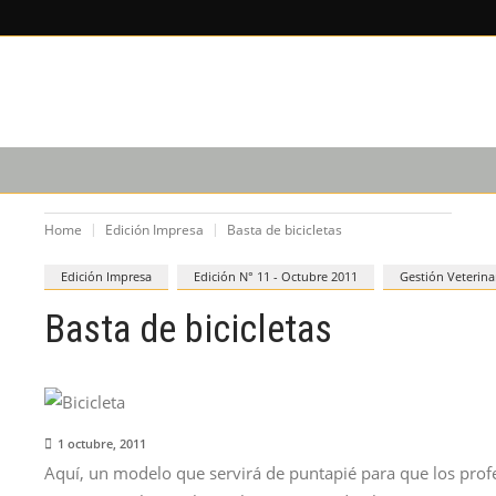
X
×
LEE SOBRE
EDICIÓN IM
CAPACITACIÓN
PODCAST
Home
Edición Impresa
Basta de bicicletas
Edición Impresa
Edición N° 11 - Octubre 2011
Gestión Veterina
Basta de bicicletas
1 octubre, 2011
Aquí, un modelo que servirá de puntapié para que los prof