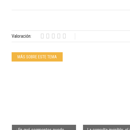
Valoración:
MÁS SOBRE ESTE TEMA
¿En qué segmentos puede
La consulta invisible: el 