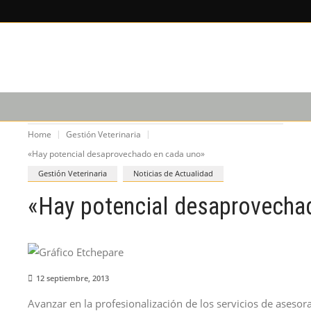
X
×
LEE SOBRE
EDICIÓN IM
CAPACITACIÓN
PODCAST
Home
Gestión Veterinaria
«Hay potencial desaprovechado en cada uno»
Gestión Veterinaria
Noticias de Actualidad
«Hay potencial desaprovecha
12 septiembre, 2013
Avanzar en la profesionalización de los servicios de asesor