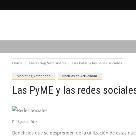
X
×
LEE SOBRE
EDICIÓN IM
CAPACITACIÓN
PODCAST
Home
Marketing Veterinario
Las PyME y las redes sociales
Marketing Veterinario
Noticias de Actualidad
Las PyME y las redes sociale
16 junio, 2014
Beneficios que se desprenden de la utilización de estas nu