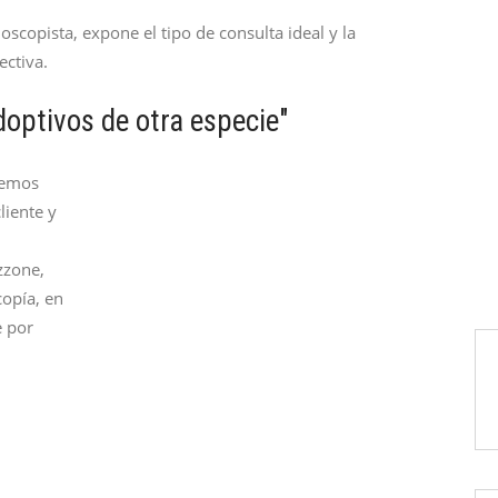
scopista, expone el tipo de consulta ideal y la
ectiva.
optivos de otra especie"
nemos
liente y
zzone,
copía, en
e por