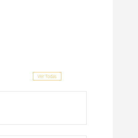
8 julio, 2026
“La prevención es clave frente al
complejo respiratorio felino”
29 junio, 2026
Doxiciclina Ruminal: más
opciones, misma confianza
19 junio, 2026
Ver Todas