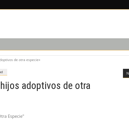
EDICIÓN IMPRESA
SUSCRIPCIÓN
NOSOTROS
doptivos de otra especie»
ad
N
hijos adoptivos de otra