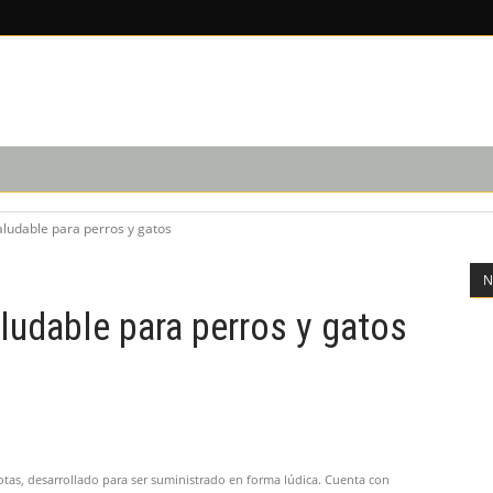
EDICIÓN IMPRESA
SUSCRIPCIÓN
NOSOTROS
saludable para perros y gatos
N
aludable para perros y gatos
tas, desarrollado para ser suministrado en forma lúdica. Cuenta con