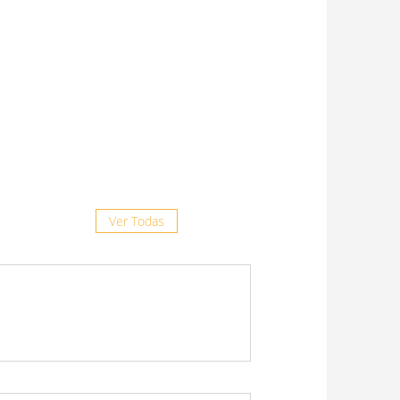
8 julio, 2026
“La prevención es clave frente al
complejo respiratorio felino”
29 junio, 2026
Doxiciclina Ruminal: más
opciones, misma confianza
19 junio, 2026
Ver Todas