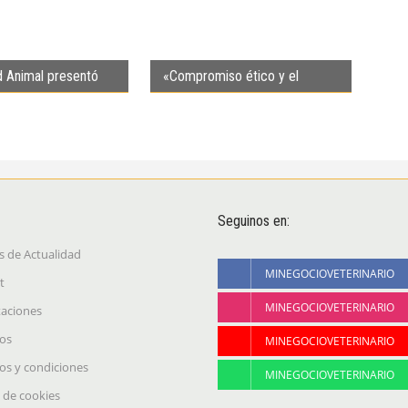
 Animal presentó
«Compromiso ético y el
365 en Argentina
desafío de una convivencia
basada en derechos»
Seguinos en:
s de Actualidad
MINEGOCIOVETERINARIO
t
MINEGOCIOVETERINARIO
taciones
os
MINEGOCIOVETERINARIO
os y condiciones
MINEGOCIOVETERINARIO
a de cookies