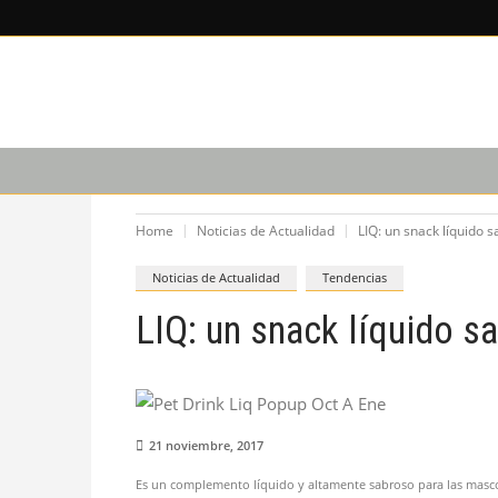
LEE SOBRE
CAPACITACIÓN
PODCAST
Home
Noticias de Actualidad
LIQ: un snack líquido 
Noticias de Actualidad
Tendencias
LIQ: un snack líquido s
21 noviembre, 2017
Es un complemento líquido y altamente sabroso para las masco