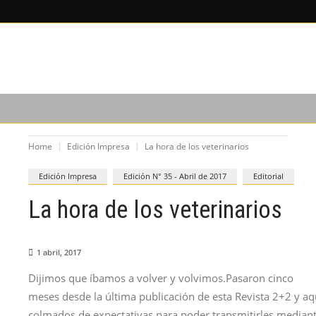
X
×
LEE SOBRE
EDICIÓN IM
CAPACITACIÓN
PODCAST
Home
Edición Impresa
La hora de los veterinarios
Edición Impresa
Edición N° 35 - Abril de 2017
Editorial
La hora de los veterinarios
1 abril, 2017
Dijimos que íbamos a volver y volvimos.Pasaron cinco
meses desde la última publicación de esta Revista 2+2 y a
colmados de expectativas para poder transmitirles mediant