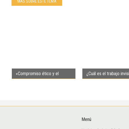
MÁS SOBRE ESTE TEMA
«Compromiso ético y el
¿Cuál es el trabajo invis
desafío de una convivencia
los veterinarios?
basada en derechos»
Menú