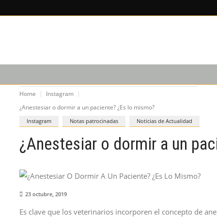
X
×
LEE SOBRE
EDICIÓN IM
CAPACITACIÓN
PODCAST
Home
Instagram
¿Anestesiar o dormir a un paciente? ¿Es lo mismo?
Instagram
Notas patrocinadas
Noticias de Actualidad
¿Anestesiar o dormir a un pa
23 octubre, 2019
Es clave que los veterinarios incorporen el concepto de ane