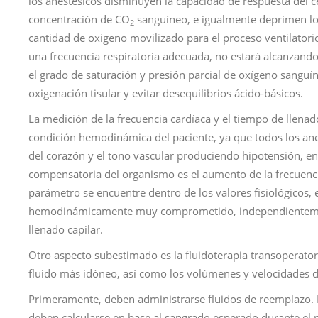
los anestésicos disminuyen la capacidad de respuesta del c
concentración de CO
sanguíneo, e igualmente deprimen los
2
cantidad de oxigeno movilizado para el proceso ventilatori
una frecuencia respiratoria adecuada, no estará alcanzand
el grado de saturación y presión parcial de oxígeno sanguín
oxigenación tisular y evitar desequilibrios ácido-básicos.
La medición de la frecuencia cardíaca y el tiempo de llenad
condición hemodinámica del paciente, ya que todos los ane
del corazón y el tono vascular produciendo hipotensión, e
compensatoria del organismo es el aumento de la frecuenci
parámetro se encuentre dentro de los valores fisiológicos, 
hemodinámicamente muy comprometido, independienteme
llenado capilar.
Otro aspecto subestimado es la fluidoterapia transoperator
fluido más idóneo, así como los volúmenes y velocidades 
Primeramente, deben administrarse fluidos de reemplazo. 
deben calcularse en base al sangrado esperado durante el