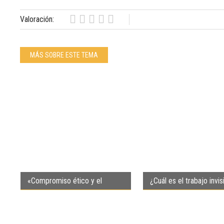
Valoración:
MÁS SOBRE ESTE TEMA
«Compromiso ético y el
¿Cuál es el trabajo invis
desafío de una convivencia
los veterinarios?
basada en derechos»