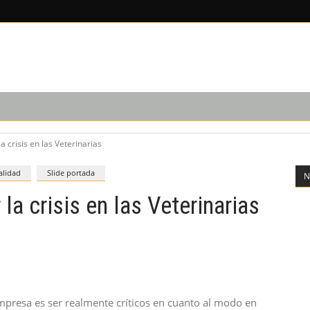
EDICIÓN IMPRESA
SUSCRIPCIÓN
NOSOTROS
a crisis en las Veterinarias
alidad
Slide portada
N
la crisis en las Veterinarias
presa es ser realmente críticos en cuanto al modo en