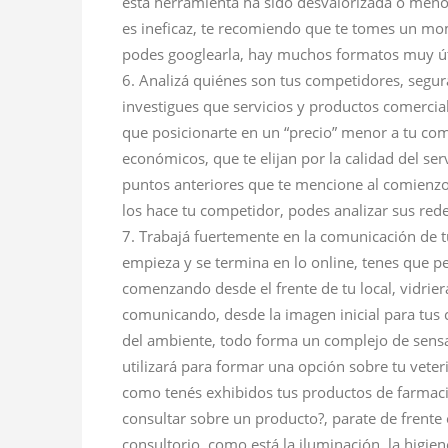
esta herramienta ha sido desvalorizada o meno
es ineficaz, te recomiendo que te tomes un mo
podes googlearla, hay muchos formatos muy út
Analizá quiénes son tus competidores, segu
investigues que servicios y productos comercia
que posicionarte en un “precio” menor a tu com
económicos, que te elijan por la calidad del serv
puntos anteriores que te mencione al comienzo
los hace tu competidor, podes analizar sus rede
Trabajá fuertemente en la comunicación de tu 
empieza y se termina en lo online, tenes que 
comenzando desde el frente de tu local, vidrie
comunicando, desde la imagen inicial para tus c
del ambiente, todo forma un complejo de sensa
utilizará para formar una opción sobre tu veter
como tenés exhibidos tus productos de farmacia
consultar sobre un producto?, parate de frente
consultorio, como está la iluminación, la higiene