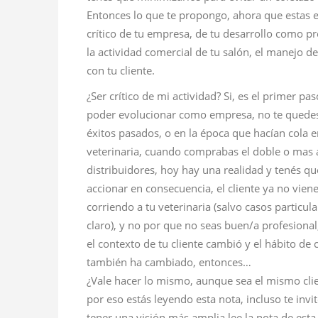
Entonces lo que te propongo, ahora que estas e
crítico de tu empresa, de tu desarrollo como pro
la actividad comercial de tu salón, el manejo d
con tu cliente.
¿Ser crítico de mi actividad? Si, es el primer pa
poder evolucionar como empresa, no te quedes
éxitos pasados, o en la época que hacían cola e
veterinaria, cuando comprabas el doble o mas 
distribuidores, hoy hay una realidad y tenés qu
accionar en consecuencia, el cliente ya no vien
corriendo a tu veterinaria (salvo casos particula
claro), y no por que no seas buen/a profesional
el contexto de tu cliente cambió y el hábito d
también ha cambiado, entonces…
¿Vale hacer lo mismo, aunque sea el mismo cli
por eso estás leyendo esta nota, incluso te invi
tener una visión más amplia lee la nota de est