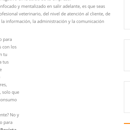
nfocado y mentalizado en salir adelante, es que seas
fesional veterinario, del nivel de atención al cliente, de
e la información, la administración y la comunicación
so para
 con los
n tu
a tus
e
e
res,
, solo que
e consumo
ente? No y
to para
a
Revista