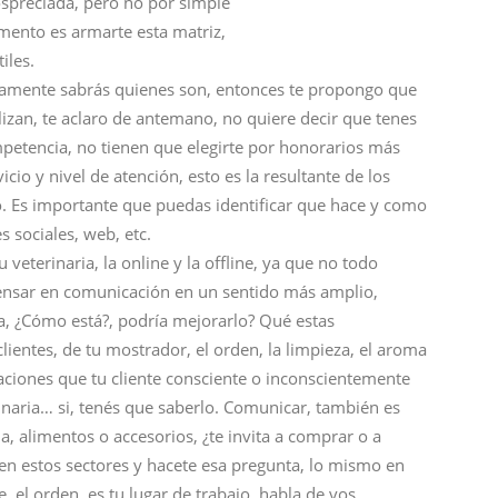
spreciada, pero no por simple
mento es armarte esta matriz,
iles.
ramente sabrás quienes son, entonces te propongo que
lizan, te aclaro de antemano, no quiere decir que tenes
petencia, no tienen que elegirte por honorarios más
icio y nivel de atención, esto es la resultante de los
. Es importante que puedas identificar que hace y como
s sociales, web, etc.
veterinaria, la online y la offline, ya que no todo
pensar en comunicación en un sentido más amplio,
ra, ¿Cómo está?, podría mejorarlo? Qué estas
lientes, de tu mostrador, el orden, la limpieza, el aroma
ciones que tu cliente consciente o inconscientemente
inaria… si, tenés que saberlo. Comunicar, también es
, alimentos o accesorios, ¿te invita a comprar o a
 en estos sectores y hacete esa pregunta, lo mismo en
, el orden, es tu lugar de trabajo, habla de vos.