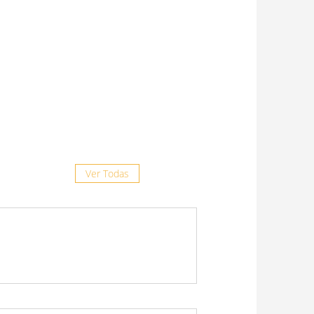
8 julio, 2026
“La prevención es clave frente al
complejo respiratorio felino”
29 junio, 2026
Doxiciclina Ruminal: más
opciones, misma confianza
19 junio, 2026
Ver Todas