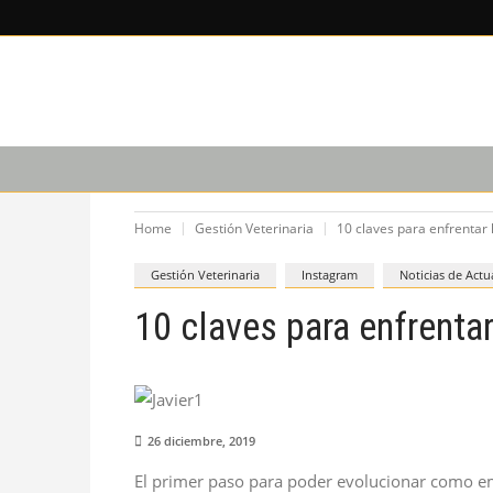
LEE SOBRE
CAPACITACIÓN
PODCAST
Home
Gestión Veterinaria
10 claves para enfrentar l
Gestión Veterinaria
Instagram
Noticias de Actu
10 claves para enfrentar 
26 diciembre, 2019
El primer paso para poder evolucionar como em