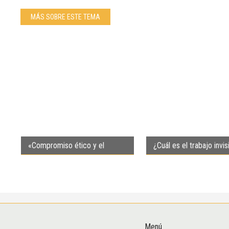
MÁS SOBRE ESTE TEMA
«Compromiso ético y el
¿Cuál es el trabajo invis
desafío de una convivencia
los veterinarios?
basada en derechos»
Menú