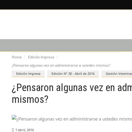
X
×
LEE SOBRE
EDICIÓN IM
CAPACITACIÓN
PODCAST
Home
Edición Impresa
¿Pensaron algunas vez en administrarse a ustedes mismos?
Edición Impresa
Edición N° 30 - Abril de 2016
Gestión Veterinar
¿Pensaron algunas vez en adm
mismos?
1 abril, 2016