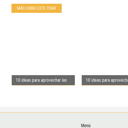
MÁS SOBRE ESTE TEMA
10 ideas para aprovechar las
10 ideas para aprovecha
efemérides de junio
efemérides de mayo
Menú