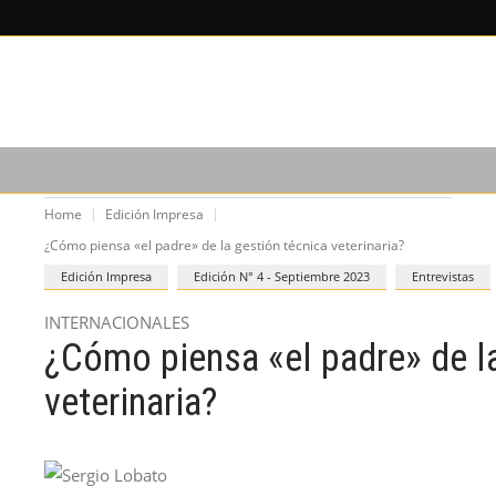
X
×
LEE SOBRE
EDICIÓN IM
CAPACITACIÓN
PODCAST
Home
Edición Impresa
¿Cómo piensa «el padre» de la gestión técnica veterinaria?
Edición Impresa
Edición N° 4 - Septiembre 2023
Entrevistas
INTERNACIONALES
¿Cómo piensa «el padre» de la
veterinaria?