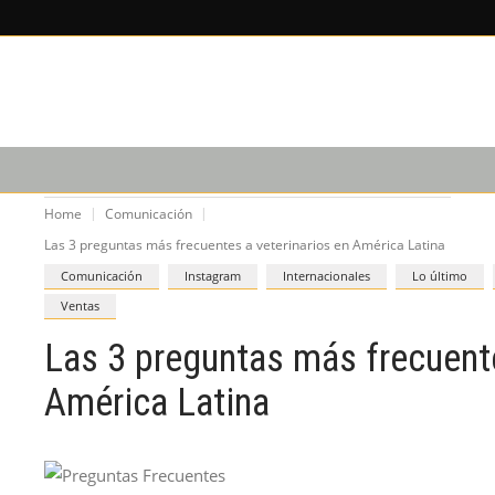
X
×
LEE SOBRE
EDICIÓN IM
CAPACITACIÓN
PODCAST
Home
Comunicación
Las 3 preguntas más frecuentes a veterinarios en América Latina
Comunicación
Instagram
Internacionales
Lo último
Ventas
Las 3 preguntas más frecuente
América Latina