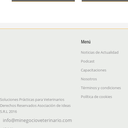
efemérides de junio
efemérides de mayo
Menú
Noticias de Actualidad
Podcast
Capacitaciones
Nosotros
Términos y condiciones
Política de cookies
Soluciones Prácticas para Veterinarios
Derechos Reservados Asociación de Ideas
S.R.L 2016
info@minegocioveterinario.com