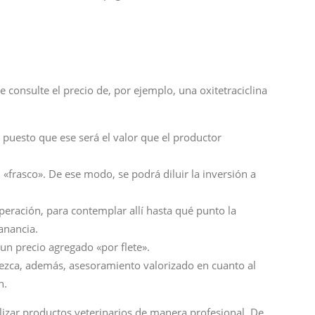
 consulte el precio de, por ejemplo, una oxitetraciclina
, puesto que ese será el valor que el productor
 «frasco». De ese modo, se podrá diluir la inversión a
peración, para contemplar allí hasta qué punto la
anancia.
un precio agregado «por flete».
frezca, además, asesoramiento valorizado en cuanto al
n.
izar productos veterinarios de manera profesional. De