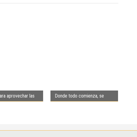
ara aprovechar las
Donde todo comienza, se
s de mayo
concreta y renueva