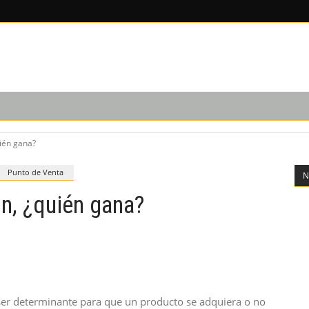
EDICIÓN IMPRESA
SUSCRIPCIÓN
NOSOTROS
uién gana?
Punto de Venta
N
n, ¿quién gana?
ser determinante para que un producto se adquiera o no