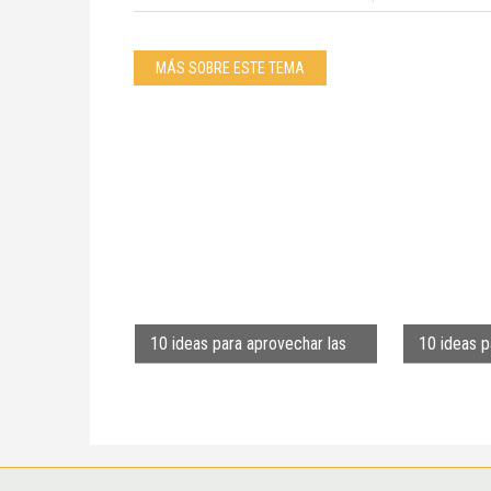
MÁS SOBRE ESTE TEMA
10 ideas para aprovechar las
10 ideas p
efemérides de junio
efeméride