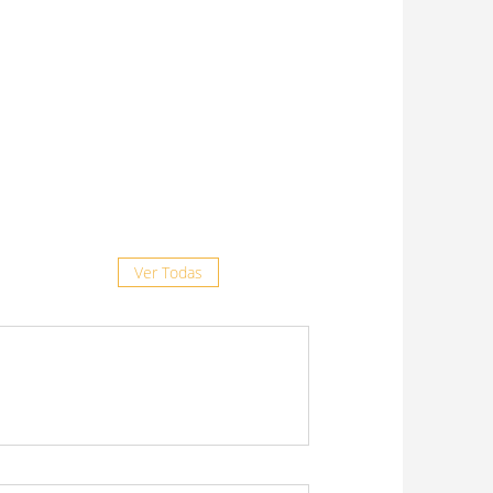
8 julio, 2026
“La prevención es clave frente al
complejo respiratorio felino”
29 junio, 2026
Doxiciclina Ruminal: más
opciones, misma confianza
19 junio, 2026
Ver Todas