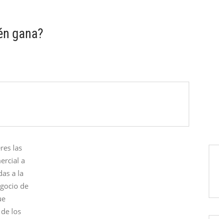
ién gana?
res las
ercial a
das a la
egocio de
ue
 de los