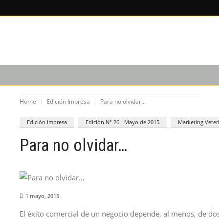
X
×
LEE SOBRE
EDICIÓN IM
CAPACITACIÓN
PODCAST
Home
Edición Impresa
Para no olvidar…
Edición Impresa
Edición N° 26 - Mayo de 2015
Marketing Veter
Para no olvidar…
1 mayo, 2015
El éxito comercial de un negocio depende, al menos, de dos