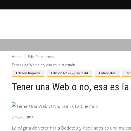
X
×
LEE SOBRE
EDICIÓN IM
CAPACITACIÓN
PODCAST
Home
Edición Impresa
Tener una Web o no, esa es la cuestión
Edición Impresa
Edición N° 22 -Julio 2014
Entrevistas
Ma
Tener una Web o no, esa es la
1 julio, 2014
La página de veterinaria Bedatou y Asociados es una muest