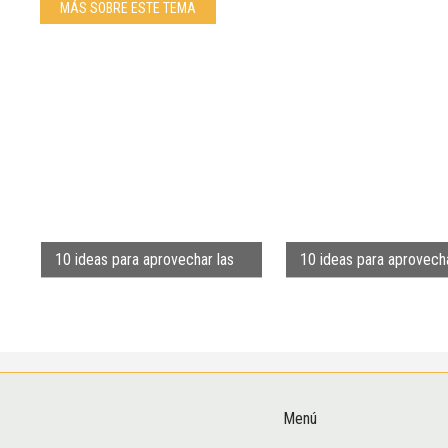
MÁS SOBRE ESTE TEMA
10 ideas para aprovechar las
10 ideas para aprovecha
efemérides de junio
efemérides de mayo
Menú