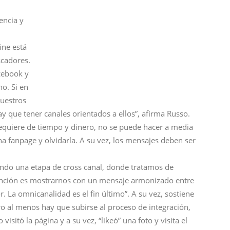
encia y
ine está
scadores.
cebook y
o. Si en
nuestros
ay que tener canales orientados a ellos”, afirma Russo.
 requiere de tiempo y dinero, no se puede hacer a media
 fanpage y olvidarla. A su vez, los mensajes deben ser
ando una etapa de cross canal, donde tratamos de
intención es mostrarnos con un mensaje armonizado entre
 La omnicanalidad es el fin último”. A su vez, sostiene
ro al menos hay que subirse al proceso de integración,
 visitó la página y a su
vez, “likeó” una foto y visita el