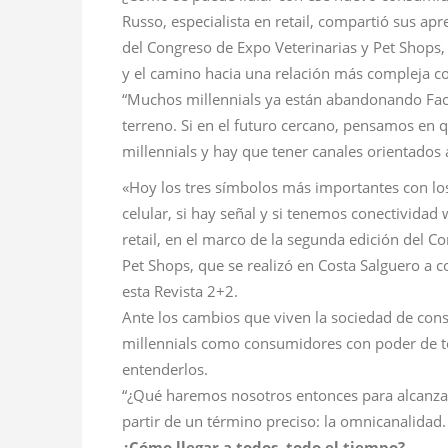
Russo, especialista en retail, compartió sus apr
del Congreso de Expo Veterinarias y Pet Shops, 
y el camino hacia una relación más compleja con
“Muchos millennials ya están abandonando Fa
terreno. Si en el futuro cercano, pensamos en q
millennials y hay que tener canales orientados a 
«Hoy los tres símbolos más importantes con los
celular, si hay señal y si tenemos conectividad w
retail, en el marco de la segunda edición del C
Pet Shops, que se realizó en Costa Salguero a c
esta Revista 2+2.
Ante los cambios que viven la sociedad de con
millennials como consumidores con poder de to
entenderlos.
“¿Qué haremos nosotros entonces para alcanzar
partir de un término preciso: la omnicanalidad.
¿Cómo llegar a todos, todo el tiempo?