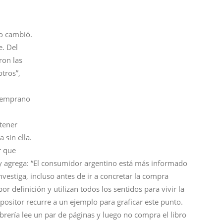
do cambió.
e. Del
ron las
tros”,
 temprano
tener
 sin ella.
r que
 y agrega: “El consumidor argentino está más informado
vestiga, incluso antes de ir a concretar la compra
r definición y utilizan todos los sentidos para vivir la
xpositor recurre a un ejemplo para graficar este punto.
brería lee un par de páginas y luego no compra el libro