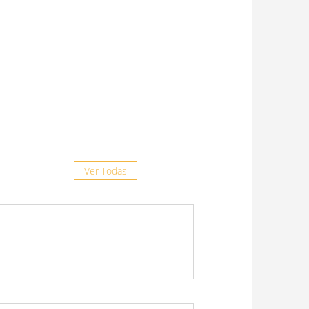
8 julio, 2026
“La prevención es clave frente al
complejo respiratorio felino”
29 junio, 2026
Doxiciclina Ruminal: más
opciones, misma confianza
19 junio, 2026
Ver Todas