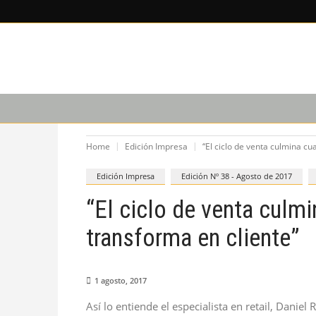
LEE SOBRE
CAPACITACIÓN
PODCAST
Home
Edición Impresa
“El ciclo de venta culmina c
Edición Impresa
Edición Nº 38 - Agosto de 2017
“El ciclo de venta culm
transforma en cliente”
1 agosto, 2017
Así lo entiende el especialista en retail, Danie