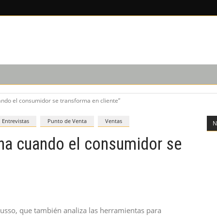
EDICIÓN IMPRESA
SUSCRIPCIÓN
NOSOTROS
uando el consumidor se transforma en cliente”
Entrevistas
Punto de Venta
Ventas
N
ina cuando el consumidor se
l Russo, que también analiza las herramientas para