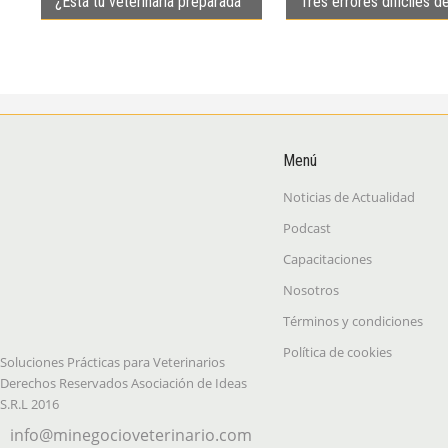
¿Está tu veterinaria preparada
Tres errores difíciles d
para la medicina preventiva?
evitar
Menú
Noticias de Actualidad
Podcast
Capacitaciones
Nosotros
Términos y condiciones
Política de cookies
Soluciones Prácticas para Veterinarios
Derechos Reservados Asociación de Ideas
S.R.L 2016
info@minegocioveterinario.com