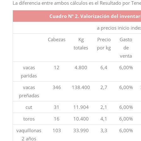
La diferencia entre ambos cálculos es el Resultado por Tene
Cuadro Nº 2. Valorización del inventar
a precios inicio index
Cabezas
Kg
Precio
Gasto
totales
por kg
de
venta
vacas
12
4.800
6,4
6,00%
paridas
vacas
346
138.400
2,7
6,00%
preñadas
cut
31
11.904
2,1
6,00%
toros
16
10.400
4,1
6,00%
vaquillonas
103
33.990
3,3
6,00%
2 años