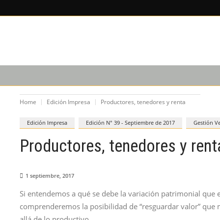
X
×
LEE SOBRE
EDICIÓN IM
CAPACITACIÓN
PODCAST
Home
Edición Impresa
Productores, tenedores y renta
Edición Impresa
Edición N° 39 - Septiembre de 2017
Gestión Ve
Productores, tenedores y rent
1 septiembre, 2017
Si entendemos a qué se debe la variación patrimonial que 
comprenderemos la posibilidad de “resguardar valor” que
allá de lo productivo.