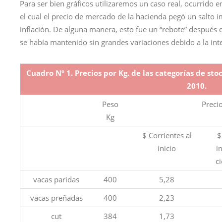
Para ser bien gráficos utilizaremos un caso real, ocurrido 
el cual el precio de mercado de la hacienda pegó un salto i
inflación. De alguna manera, esto fue un “rebote” después 
se había mantenido sin grandes variaciones debido a la inte
Cuadro Nº 1. Precios por Kg. de las categorías de stock
2010.
Peso
Preci
Kg
$ Corrientes al
$
inicio
i
ci
vacas paridas
400
5,28
vacas preñadas
400
2,23
cut
384
1,73