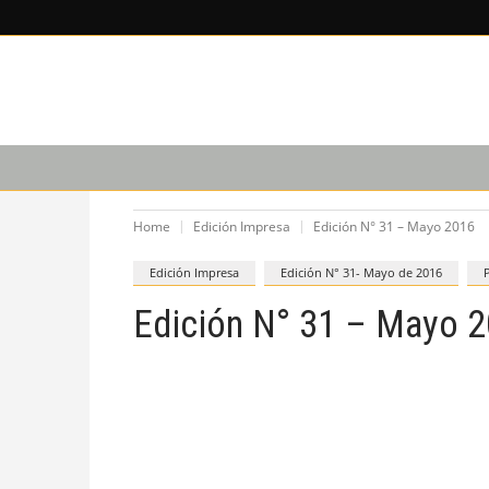
LEE SOBRE
CAPACITACIÓN
PODCAST
Home
Edición Impresa
Edición N° 31 – Mayo 2016
Edición Impresa
Edición N° 31- Mayo de 2016
Edición N° 31 – Mayo 
“Lo haría, pero no tengo tiempo”
Editorial por Luciano Aba.