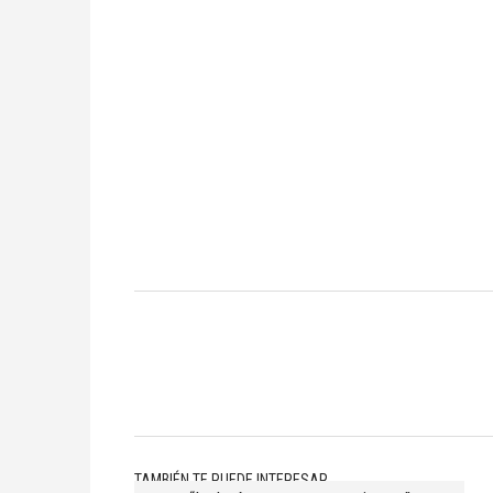
La convivencia de do
adaptación y los nive
“Siempre hay que
En exclusiva, dialog
VetCoach. Desde Sant
cómo
TAMBIÉN TE PUEDE INTERESAR