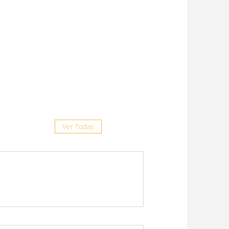
8 julio, 2026
“La prevención es clave frente al
complejo respiratorio felino”
29 junio, 2026
Doxiciclina Ruminal: más
opciones, misma confianza
19 junio, 2026
Ver Todas