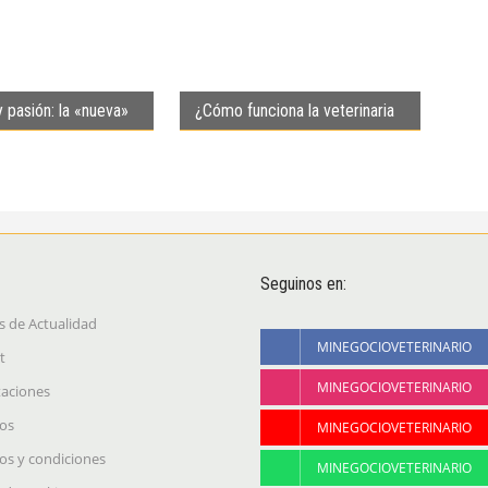
 pasión: la «nueva»
¿Cómo funciona la veterinaria
emprender
que ya tiene 3.000 afiliados a
su Obra Social?
Seguinos en:
s de Actualidad
MINEGOCIOVETERINARIO
t
MINEGOCIOVETERINARIO
taciones
os
MINEGOCIOVETERINARIO
os y condiciones
MINEGOCIOVETERINARIO