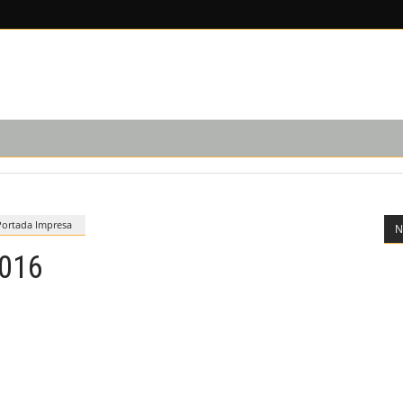
EDICIÓN IMPRESA
SUSCRIPCIÓN
NOSOTROS
Portada Impresa
N
2016