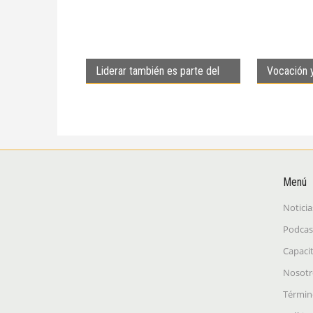
Liderar también es parte del
Vocación y
trabajo
forma de 
Menú
Noticia
Podcas
Capaci
Nosotr
Términ